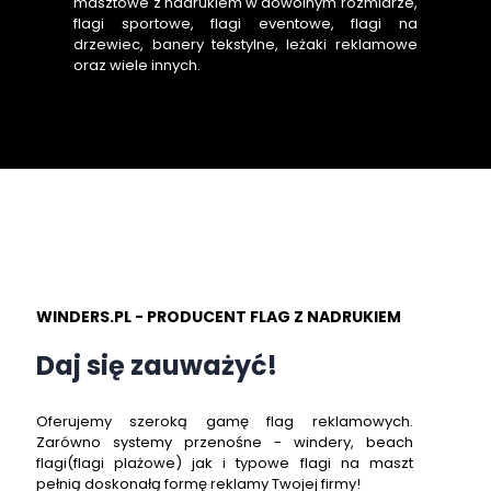
masztowe z nadrukiem w dowolnym rozmiarze,
flagi sportowe, flagi eventowe, flagi na
drzewiec, banery tekstylne, leżaki reklamowe
oraz wiele innych.
WINDERS.PL - PRODUCENT FLAG Z NADRUKIEM
Daj się zauważyć!
Oferujemy szeroką gamę flag reklamowych.
Zarówno systemy przenośne - windery, beach
flagi(flagi plażowe) jak i typowe flagi na maszt
pełnią doskonałą formę reklamy Twojej firmy!