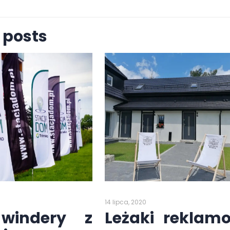
 posts
14 lipca, 2020
 windery z
Leżaki reklam