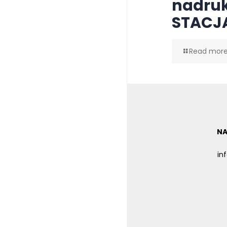
nadru
STACJ
Read mor
NA
in